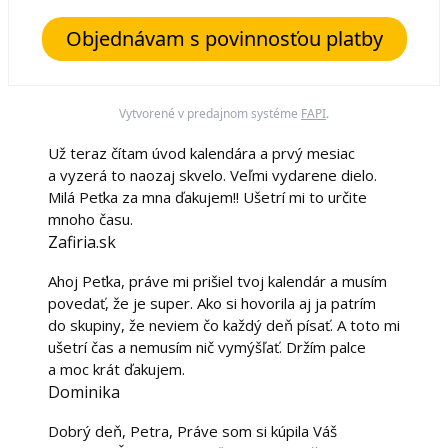
Objednávam s povinnosťou platby
Vytvorené v predajnom systéme
FAPI
.
Už teraz čítam úvod kalendára a prvý mesiac
a vyzerá to naozaj skvelo. Veľmi vydarene dielo.
Milá Peťka za mna ďakujem!! Ušetrí mi to určite
mnoho času.
Zafiria.sk
Ahoj Peťka, práve mi prišiel tvoj kalendár a musím
povedať, že je super. Ako si hovorila aj ja patrím
do skupiny, že neviem čo každý deň písať. A toto mi
ušetrí čas a nemusím nič vymýšľať. Držím palce
a moc krát ďakujem.
Dominika
Dobrý deň, Petra, Práve som si kúpila Váš