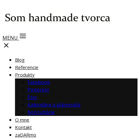
MENU
Blog
Referencie
Produkty
Facebook
Pinterest
Etsy
Kalendáre a plánovače
Konzultácie
O mne
Kontakt
zaDARmo