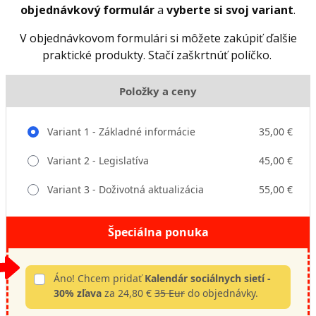
objednávkový formulár
a
vyberte si svoj variant
.
V objednávkovom formulári si môžete zakúpiť ďalšie
praktické produkty. Stačí zaškrtnúť políčko.
Položky a ceny
Variant 1 - Základné informácie
35,00 €
Variant 2 - Legislatíva
45,00 €
Variant 3 - Doživotná aktualizácia
55,00 €
Špeciálna ponuka
Áno! Chcem pridať
Kalendár sociálnych sietí -
30% zľava
za 24,80 €
35 Eur
do objednávky.