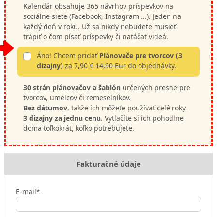
Kalendár obsahuje 365 návrhov príspevkov na
sociálne siete (Facebook, Instagram ...). Jeden na
každý deň v roku. Už sa nikdy nebudete musieť
trápiť o čom písať príspevky či natáčať videá.
Áno! Chcem pridať
Plánovače pre tvorcov (3
dizajny)
za 7,90 €
14,90 Eur
do objednávky.
30 strán plánovačov a šablón
určených presne pre
tvorcov, umelcov či remeselníkov.
Bez dátumov
, takže ich môžete používať celé roky.
3 dizajny za jednu cenu
. Vytlačíte si ich pohodlne
doma toľkokrát, koľko potrebujete.
Fakturačné údaje
E-mail*