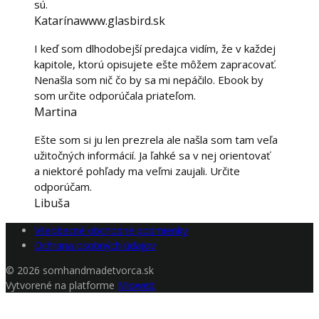
sú.
Katarína
www.glasbird.sk
I keď som dlhodobejší predajca vidím, že v každej
kapitole, ktorú opisujete ešte môžem zapracovať.
Nenašla som nič čo by sa mi nepáčilo. Ebook by
som určite odporúčala priateľom.
Martina
Ešte som si ju len prezrela ale našla som tam veľa
užitočných informácií. Ja ľahké sa v nej orientovať
a niektoré pohľady ma veľmi zaujali. Určite
odporúčam.
Libuša
Všeobecné obchodné podmienky
Ochrana osobných údajov
© 2026 somhandmadetvorca.sk
Vytvorené na platforme
Mioweb