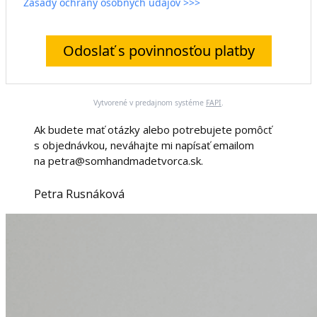
Zásady ochrany osobných údajov >>>
Odoslať s povinnosťou platby
Vytvorené v predajnom systéme
FAPI
.
Ak budete mať otázky alebo potrebujete pomôcť
s objednávkou, neváhajte mi napísať emailom
na petra@somhandmadetvorca.sk.
Petra Rusnáková