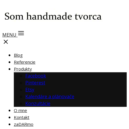
MENU
Blog
Referencie
Produkty
Facebook
Pinterest
Etsy
Kalendáre a plánovače
Konzultácie
O mne
Kontakt
zaDARmo