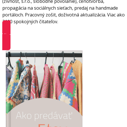
(živnosť, s.r.o., slobodné povolanie), cenotvorba,
propagácia na sociálnych sieťach, predaj na handmade
portáloch. Pracovný zošit, doživotná aktualizácia. Viac ako
2100 spokojných čitateľov.
Viac informácií