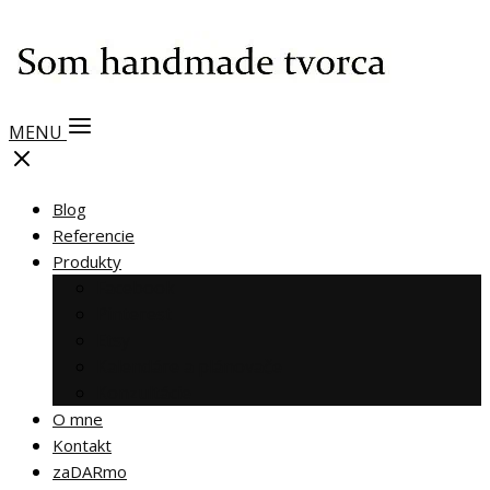
MENU
Blog
Referencie
Produkty
Facebook
Pinterest
Etsy
Kalendáre a plánovače
Konzultácie
O mne
Kontakt
zaDARmo