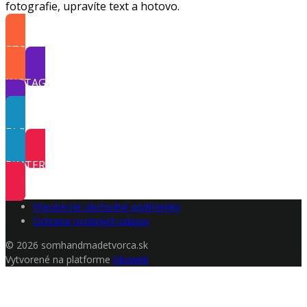
fotografie, upravíte text a hotovo.
ETSY šablóny
INSTAGRAM šablóny
FACEBOOK šablóny
PINTEREST šablóny
Všeobecné obchodné podmienky
Ochrana osobných údajov
© 2026 somhandmadetvorca.sk
Vytvorené na platforme
Mioweb