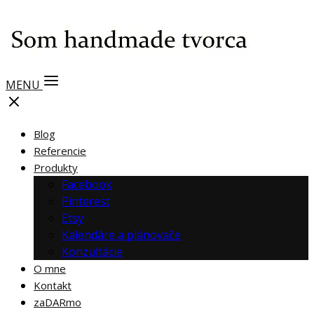
MENU
Blog
Referencie
Produkty
Facebook
Pinterest
Etsy
Kalendáre a plánovače
Konzultácie
O mne
Kontakt
zaDARmo