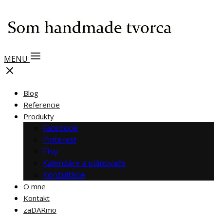
MENU
Blog
Referencie
Produkty
Facebook
Pinterest
Etsy
Kalendáre a plánovače
Konzultácie
O mne
Kontakt
zaDARmo