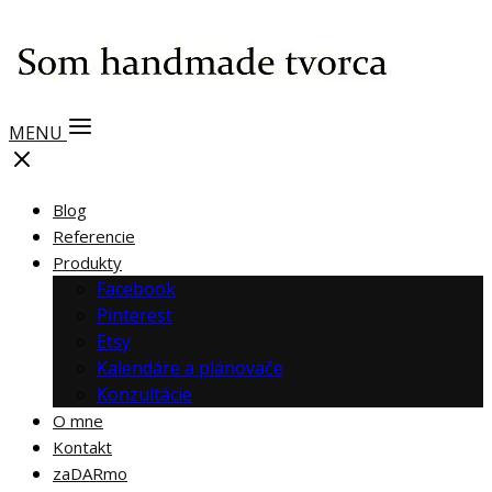
MENU
Blog
Referencie
Produkty
Facebook
Pinterest
Etsy
Kalendáre a plánovače
Konzultácie
O mne
Kontakt
zaDARmo