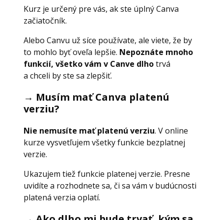
Kurz je určený pre vás, ak ste úplný Canva
začiatočník.
Alebo Canvu už síce používate, ale viete, že by
to mohlo byť oveľa lepšie.
Nepoznáte mnoho
funkcií, všetko vám v Canve dlho
trvá
a chceli by ste sa zlepšiť.
→
Musím mať Canva platenú
verziu?
Nie nemusíte mať platenú verziu
. V online
kurze vysvetľujem všetky funkcie bezplatnej
verzie.
Ukazujem tiež funkcie platenej verzie. Presne
uvidíte a rozhodnete sa, či sa vám v budúcnosti
platená verzia oplatí.
→
Ako dlho mi bude trvať, kým sa