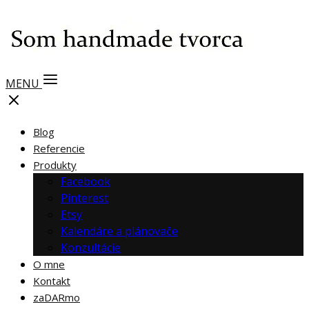
MENU
Blog
Referencie
Produkty
Facebook
Pinterest
Etsy
Kalendáre a plánovače
Konzultácie
O mne
Kontakt
zaDARmo