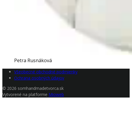
Petra Rusnáková
Všeobecné obchodné podmienky
Ochrana osobných údajov
© 2026 somhandmadetvorca.sk
Vytvorené na platforme
Mioweb