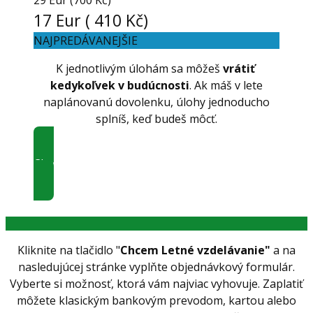
29 Eur (700 Kč)
17 Eur ( 410 Kč)
NAJPREDÁVANEJŠIE
K jednotlivým úlohám sa môžeš
vrátiť
kedykoľvek v budúcnosti
. Ak máš v lete
naplánovanú dovolenku, úlohy jednoducho
splníš, keď budeš môcť.
Chcem Letné vzdelávanie
Kliknite na tlačidlo "
Chcem Letné vzdelávanie"
a na
nasledujúcej stránke vyplňte objednávkový formulár.
Vyberte si možnosť, ktorá vám najviac vyhovuje. Zaplatiť
môžete klasickým bankovým prevodom, kartou alebo