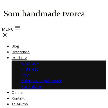
MENU
Blog
Referencie
Produkty
Facebook
Pinterest
Etsy
Kalendáre a plánovače
Konzultácie
O mne
Kontakt
zaDARmo