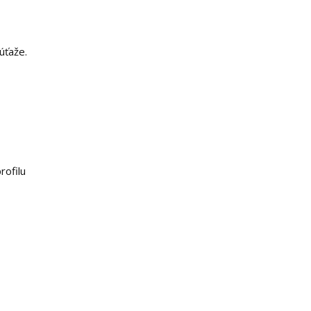
úťaže.
rofilu