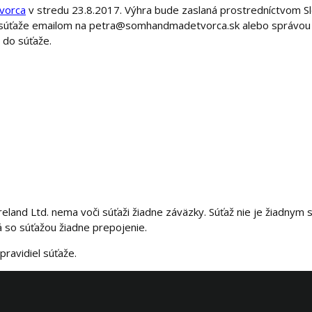
vorca
v stredu 23.8.2017. Výhra bude zaslaná prostredníctvom S
vi súťaže emailom na petra@somhandmadetvorca.sk alebo správou
l do súťaže.
Ireland Ltd. nema voči súťaži žiadne záväzky. Súťaž nie je žiadny
 so súťažou žiadne prepojenie.
ravidiel súťaže.