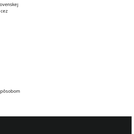
lovenskej
 cez
m spôsobom