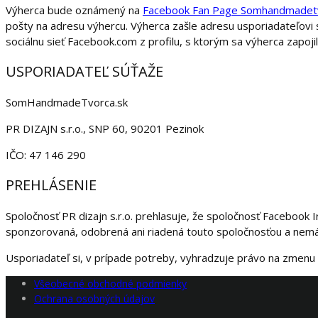
Výherca bude oznámený na
Facebook Fan Page Somhandmadet
pošty na adresu výhercu. Výherca zašle adresu usporiadateľo
sociálnu sieť Facebook.com z profilu, s ktorým sa výherca zapoji
USPORIADATEĽ SÚŤAŽE
SomHandmadeTvorca.sk
PR DIZAJN s.r.o., SNP 60, 90201 Pezinok
IČO: 47 146 290
PREHLÁSENIE
Spoločnosť PR dizajn s.r.o. prehlasuje, že spoločnosť Facebook 
sponzorovaná, odobrená ani riadená touto spoločnosťou a nemá
Usporiadateľ si, v prípade potreby, vyhradzuje právo na zmenu p
Všeobecné obchodné podmienky
Ochrana osobných údajov