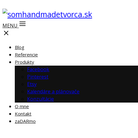
MENU
Blog
Referencie
Produkty
Facebook
Pinterest
Etsy
Kalendáre a plánovače
Konzultácie
O mne
Kontakt
zaDARmo