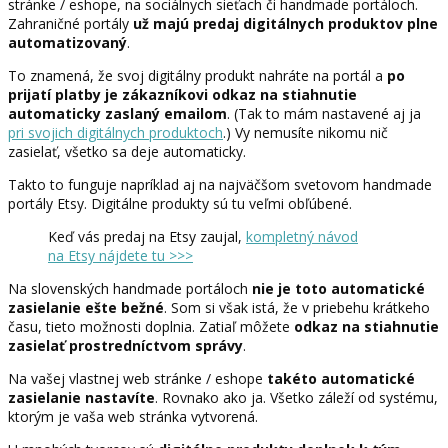
stránke / eshope, na sociálnych sieťach či handmade portáloch.
Zahraničné portály
už majú predaj digitálnych produktov plne
automatizovaný
.
To znamená, že svoj digitálny produkt nahráte na portál a
po
prijatí platby je zákazníkovi odkaz na stiahnutie
automaticky zaslaný emailom
. (Tak to mám nastavené aj ja
pri svojich digitálnych produktoch
.) Vy nemusíte nikomu nič
zasielať, všetko sa deje automaticky.
Takto to funguje napríklad aj na najväčšom svetovom handmade
portály Etsy. Digitálne produkty sú tu veľmi obľúbené.
Keď vás predaj na Etsy zaujal,
kompletný návod
na Etsy nájdete tu >>>
Na slovenských handmade portáloch
nie je toto automatické
zasielanie ešte bežné
. Som si však istá, že v priebehu krátkeho
času, tieto možnosti doplnia. Zatiaľ môžete
odkaz na stiahnutie
zasielať prostredníctvom správy
.
Na vašej vlastnej web stránke / eshope
takéto automatické
zasielanie nastavíte
. Rovnako ako ja. Všetko záleží od systému,
ktorým je vaša web stránka vytvorená.