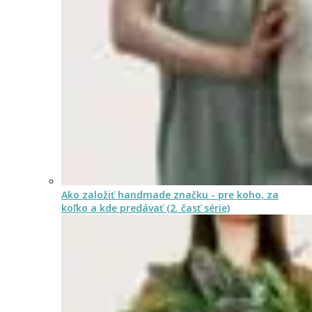
Ako založiť handmade značku - pre koho, za
koľko a kde predávať (2. časť série)