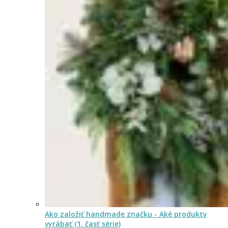
Ako založiť handmade značku - Aké produkty
vyrábať (1. časť série)