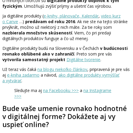
U mnohých tvorcov sú
digitálne produkty doplnok k tým
fyzickým
. Umožňujú zvýšiť príjmy a ušetriť čas výrobou.
Ja digitálne produkty (
e-knihy, plánovače, Kalendár
,
video kurz
o Canve
…)
predávam od roku 2016
. Ak nie ste na tejto stránke
prvýkrát, možno už niektorý z nich máte. Za tie roky som
nazbierala množstvo skúseností
. Viem, čo pri predaji
digitálnych produktov funguje a čo už menej.
Digitálne produkty budú na Slovensku a v Čechách
v budúcnosti
rovnako obľúbené ako v zahraničí
. Preto som pre vás
vytvorila samostatný projekt
Digitálne tvorenie
.
Už teraz vás čaká
na blogu niekoľko článkov
, pripravená je pre vás
aj
e-kniha zadarmo
a návod,
ako digitálne produkty vymýšľať
a vytvárať
.
Sledujte ma aj
na Facebooku >>>
a
na Instagrame
>>>
Bude vaše umenie rovnako hodnotné
v digitálnej forme? Dokážete aj vy
uspieť online?