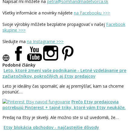
Napísať mi môžete na
petra@somhandmadetvorca.sk
Všetky informácie a novinky nájdete
na Facebooku >>>
Svoje výrobky môžete bezplatne propagovať v našej
Facebook
skupine >>>
Sledujte ma
na Instagrame >>>
Podobné články
Leto, ktoré zmení vaše podnikanie - Letné vzdelávanie pre
začiatočníkov, pokročilých aj Etsy predajcov
Leto je ideálny čas spomaliť, ale aj premýšľať, kam sa chceme
posunúť.…
Prečo Etsy predajcovia
potrebujú Pinterest + tajné triky, ktoré vám Etsy neukáže.
Predaj na Etsy je skvelý. Ale možno ste si už uvedomili, že…
Etsy blokácia obchodov - najčastejšie dôvody