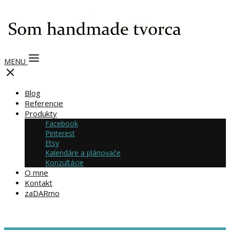
MENU
Blog
Referencie
Produkty
Facebook
Pinterest
Etsy
Kalendáre a plánovače
Konzultácie
O mne
Kontakt
zaDARmo