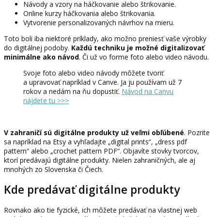
Návody a vzory na háčkovanie alebo štrikovanie.
Online kurzy háčkovania alebo štrikovania.
Vytvorenie personalizovaných návrhov na mieru.
Toto boli iba niektoré príklady, ako možno preniesť vaše výrobky
do digitálnej podoby.
Každú techniku je možné digitalizovať
minimálne ako návod
. Či už vo forme foto alebo video návodu.
Svoje foto alebo video návody môžete tvoriť
a upravovať napríklad v Canve. Ja ju používam už 7
rokov a nedám na ňu dopustiť.
Návod na Canvu
nájdete tu >>>
V zahraničí sú digitálne produkty už veľmi obľúbené
. Pozrite
sa napríklad na Etsy a vyhľadajte „digital prints“, „dress pdf
pattern“ alebo „crochet pattern PDF“. Objavíte stovky tvorcov,
ktorí predávajú digitálne produkty. Nielen zahraničných, ale aj
mnohých zo Slovenska či Čiech.
Kde predávať digitálne produkty
Rovnako ako tie fyzické, ich môžete predávať na vlastnej web