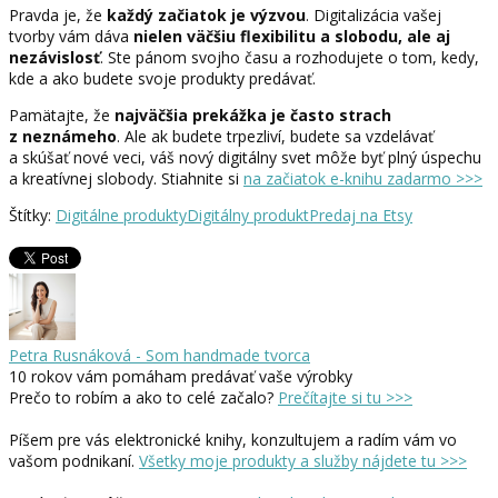
Pravda je, že
každý začiatok je výzvou
. Digitalizácia vašej
tvorby vám dáva
nielen väčšiu flexibilitu a slobodu, ale aj
nezávislosť
. Ste pánom svojho času a rozhodujete o tom, kedy,
kde a ako budete svoje produkty predávať.
Pamätajte, že
najväčšia prekážka je často strach
z neznámeho
. Ale ak budete trpezliví, budete sa vzdelávať
a skúšať nové veci, váš nový digitálny svet môže byť plný úspechu
a kreatívnej slobody. Stiahnite si
na začiatok e-knihu zadarmo >>>
Štítky:
Digitálne produkty
Digitálny produkt
Predaj na Etsy
Petra Rusnáková - Som handmade tvorca
10 rokov vám pomáham predávať vaše výrobky
Prečo to robím a ako to celé začalo?
Prečítajte si tu >>>
Píšem pre vás elektronické knihy, konzultujem a radím vám vo
vašom podnikaní.
Všetky moje produkty a služby nájdete tu >>>