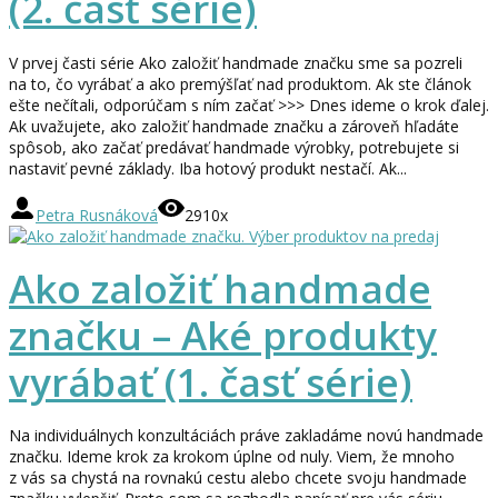
(2. časť série)
V prvej časti série Ako založiť handmade značku sme sa pozreli
na to, čo vyrábať a ako premýšľať nad produktom. Ak ste článok
ešte nečítali, odporúčam s ním začať >>> Dnes ideme o krok ďalej.
Ak uvažujete, ako založiť handmade značku a zároveň hľadáte
spôsob, ako začať predávať handmade výrobky, potrebujete si
nastaviť pevné základy. Iba hotový produkt nestačí. Ak...
Petra Rusnáková
2910x
Ako založiť handmade
značku – Aké produkty
vyrábať (1. časť série)
Na individuálnych konzultáciách práve zakladáme novú handmade
značku. Ideme krok za krokom úplne od nuly. Viem, že mnoho
z vás sa chystá na rovnakú cestu alebo chcete svoju handmade