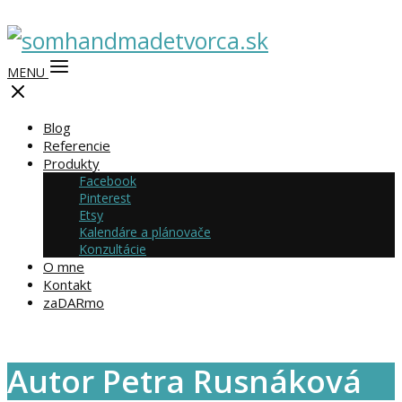
MENU
Blog
Referencie
Produkty
Facebook
Pinterest
Etsy
Kalendáre a plánovače
Konzultácie
O mne
Kontakt
zaDARmo
Autor Petra Rusnáková