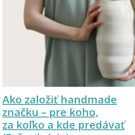
Ako založiť handmade
značku – pre koho,
za koľko a kde predávať