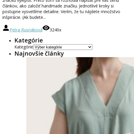
značku vylepšiť. Preto som sa rozhodla napísať pre vás sériu
článkov, ako založiť handmade značku. Jednotlivé kroky si
postupne vysvetlíme detailne. Verím, že tu nájdete množstvo
inšpirácie. (Ak budete...
Petra Rusnáková
3240x
Kategórie
Kategórie
Najnovšie články