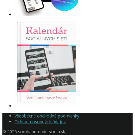
Všeobecné obchodné podmienky
Ochrana osobných údajov
© 2026 somhandmadetvorca.sk